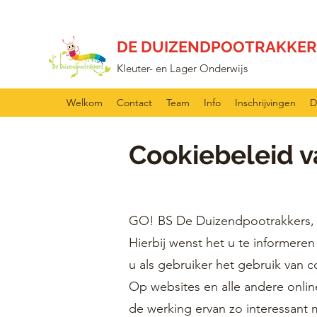
DE DUIZENDPOOTRAKKER
Kleuter- en Lager Onderwijs
Welkom
Contact
Team
Info
Inschrijvingen
D
Cookiebeleid 
GO! BS De Duizendpootrakkers, sc
Hierbij wenst het u te informere
u als gebruiker het gebruik van c
Op websites en alle andere onl
de werking ervan zo interessant 