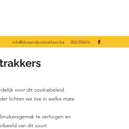
info@duizendpootrakkers.be
052/355616
trakkers
elijk voor dit cookiebeleid.
der lichten we toe in welke mate
ebruikersgemak te verhogen en
rbeeld van dit soort