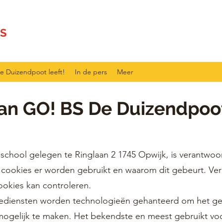
S
e Duizendpoot leeft!
In de pers
Meer
van GO! BS De Duizendpoo
hool gelegen te Ringlaan 2 1745 Opwijk, is verantwoord
n cookies er worden gebruikt en waarom dit gebeurt. Ver
ookies kan controleren.
inediensten worden technologieën gehanteerd om het g
mogelijk te maken. Het bekendste en meest gebruikt voo