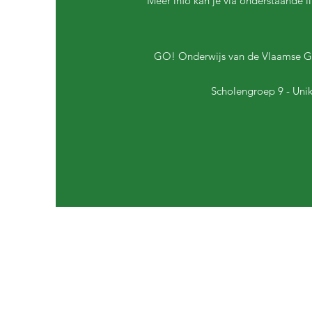
Meer info kan je via onderstaande li
GO! Onderwijs van de Vlaamse 
Scholengroep 9 - Uni