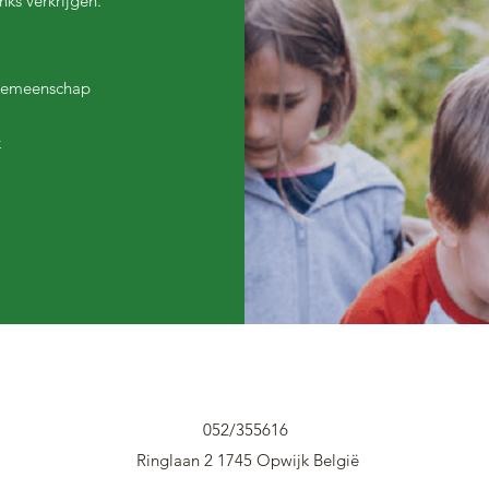
nks verkrijgen.
Gemeenschap
k
052/355616
Ringlaan 2 1745 Opwijk België