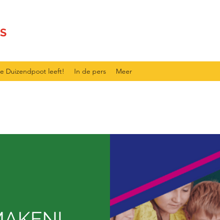
S
e Duizendpoot leeft!
In de pers
Meer
MAKEN!