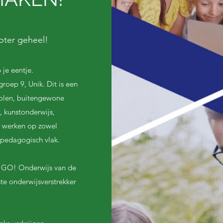
oter geheel!
je eentje.
roep 9, Unik. Dit is een
holen, buitengewone
 kunstonderwijs,
 werken op zowel
n pedagogisch vlak.
t GO! Onderwijs van de
e onderwijsverstrekker